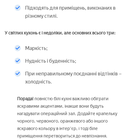
Підходять для приміщень, виконаних в
різному стилі.
У світлих кухонь є і недоліки, але основних всього три:
Маркість;
Нудність і буденність;
При неправильному поєднанні відтінків –
холодність.
Порада!
повністю білі кухні важливо обіграти
яскравими акцентами, інакше вони будуть
нагадувати операційний зал. Додайте крапельку
чорного, червоного, оранжевого або іншого
яскравого кольору в інтер'єр, і тоді біле
приміщення перетвориться до невпізнання.