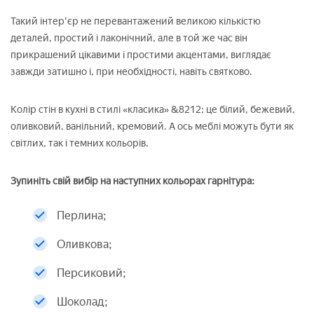
Такий інтер'єр не перевантажений великою кількістю
деталей, простий і лаконічний, але в той же час він
прикрашений цікавими і простими акцентами, виглядає
завжди затишно і, при необхідності, навіть святково.
Колір стін в кухні в стилі «класика» &8212; це білий, бежевий,
оливковий, ванільний, кремовий. А ось меблі можуть бути як
світлих, так і темних кольорів.
Зупиніть свій вибір на наступних кольорах гарнітура:
Перлина;
Оливкова;
Персиковий;
Шоколад;