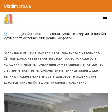
Світла кухня: як оформити дизайн кухні в світлих
Ukrdim
.org.ua
тонах ( 180 реальних фото)
Дизайн кухні
Світла кухня: як оформити дизайн
кухні в світлих тонах ( 180 реальних фото)
Кухні, дизайн яких виконаний в світлих тонах – це класика.
Світлий колір, незважаючи на свою простоту, може бути
холодним і теплим, по-домашньому затишним і в той же час
стильним і помітним. Колірна гамма таких дизайнів дуже
велика, і кожен зможе вибрати для себе те рішення, яке
здасться йому найбільш оптимальним і красивим.