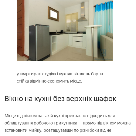
у квартирах-студіях і кухнях-віталень барна
стійка відмінно економить місце.
Вікно на кухні без верхніх шафок
Місце під вікном на такій кухні прекрасно підходить для
облаштування робочого трикутника — прямо під вікном можна
встановити мийку, розташувавши по різні боки від неї