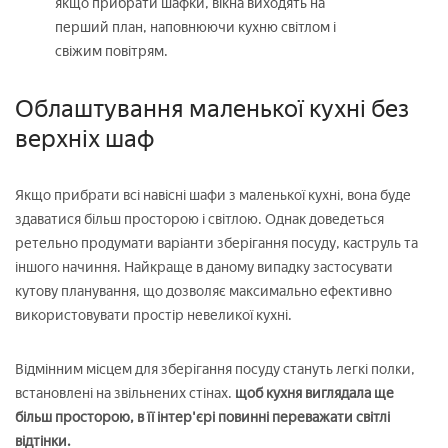
якщо прибрати шафки, вікна виходять на
перший план, наповнюючи кухню світлом і
свіжим повітрям.
Облаштування маленької кухні без
верхніх шаф
Якщо прибрати всі навісні шафи з маленької кухні, вона буде
здаватися більш просторою і світлою. Однак доведеться
ретельно продумати варіанти зберігання посуду, каструль та
іншого начиння. Найкраще в даному випадку застосувати
кутову планування, що дозволяє максимально ефективно
використовувати простір невеликої кухні.
Відмінним місцем для зберігання посуду стануть легкі полки,
встановлені на звільнених стінах.
щоб кухня виглядала ще
більш просторою, в її інтер'єрі повинні переважати світлі
відтінки.