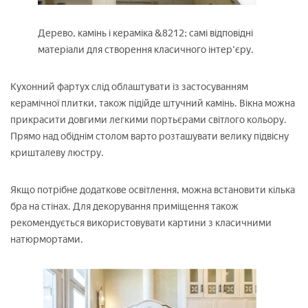
Дерево, камінь і кераміка &8212; самі відповідні
матеріали для створення класичного інтер'єру.
Кухонний фартух слід облаштувати із застосуванням
керамічної плитки, також підійде штучний камінь. Вікна можна
прикрасити довгими легкими портьєрами світлого кольору.
Прямо над обіднім столом варто розташувати велику підвісну
кришталеву люстру.
Якщо потрібне додаткове освітлення, можна встановити кілька
бра на стінах. Для декорування приміщення також
рекомендується використовувати картини з класичними
натюрмортами.