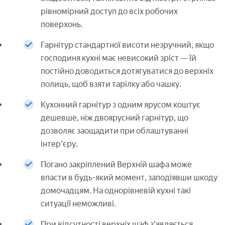
рівномірний доступ до всіх робочих
поверхонь.
Гарнітур стандартної висоти незручний, якщо
господиня кухні має невисокий зріст — їй
постійно доводиться дотягуватися до верхніх
полиць, щоб взяти тарілку або чашку.
Кухонний гарнітур з одним ярусом коштує
дешевше, ніж двоярусний гарнітур, що
дозволяє заощадити при облаштуванні
інтер'єру.
Погано закріплений Верхній шафа може
впасти в будь-який момент, заподіявши шкоду
домочадцям. На однорівневій кухні такі
ситуації неможливі.
При відсутності верхніх шаф з'являється