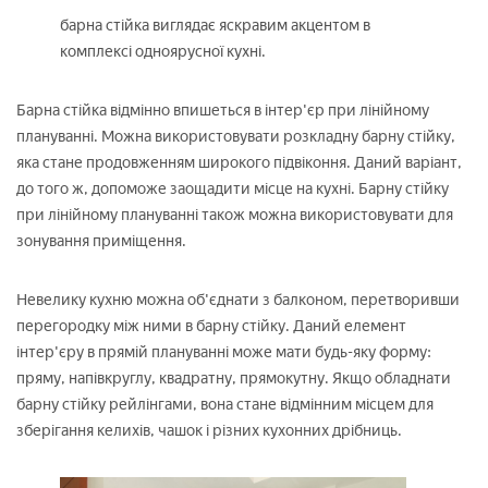
барна стійка виглядає яскравим акцентом в
комплексі одноярусної кухні.
Барна стійка відмінно впишеться в інтер'єр при лінійному
плануванні. Можна використовувати розкладну барну стійку,
яка стане продовженням широкого підвіконня. Даний варіант,
до того ж, допоможе заощадити місце на кухні. Барну стійку
при лінійному плануванні також можна використовувати для
зонування приміщення.
Невелику кухню можна об'єднати з балконом, перетворивши
перегородку між ними в барну стійку. Даний елемент
інтер'єру в прямій плануванні може мати будь-яку форму:
пряму, напівкруглу, квадратну, прямокутну. Якщо обладнати
барну стійку рейлінгами, вона стане відмінним місцем для
зберігання келихів, чашок і різних кухонних дрібниць.