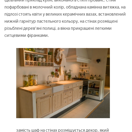
Ідеальний приклад кухні, виконаної в стилі прованс: стіни
пофарбовані в молочний колір, обладнана камінна витяжка, на
підлозі стоять квіти у великих керамічних вазах, встановлений
нижній гарнітур пастельного кольору, на стінах розміщені
різьблені дерев'яні полиці, а вікна прикрашені легкими
ситцевими фіранками.
замість шаф на стінах розміщується декор, який