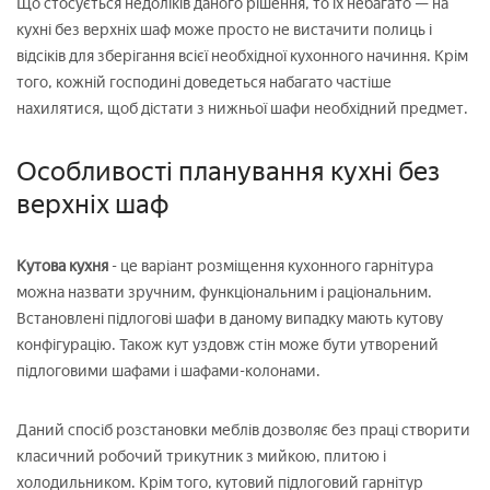
Що стосується недоліків даного рішення, то їх небагато — на
кухні без верхніх шаф може просто не вистачити полиць і
відсіків для зберігання всієї необхідної кухонного начиння. Крім
того, кожній господині доведеться набагато частіше
нахилятися, щоб дістати з нижньої шафи необхідний предмет.
Особливості планування кухні без
верхніх шаф
Кутова кухня
- це варіант розміщення кухонного гарнітура
можна назвати зручним, функціональним і раціональним.
Встановлені підлогові шафи в даному випадку мають кутову
конфігурацію. Також кут уздовж стін може бути утворений
підлоговими шафами і шафами-колонами.
Даний спосіб розстановки меблів дозволяє без праці створити
класичний робочий трикутник з мийкою, плитою і
холодильником. Крім того, кутовий підлоговий гарнітур