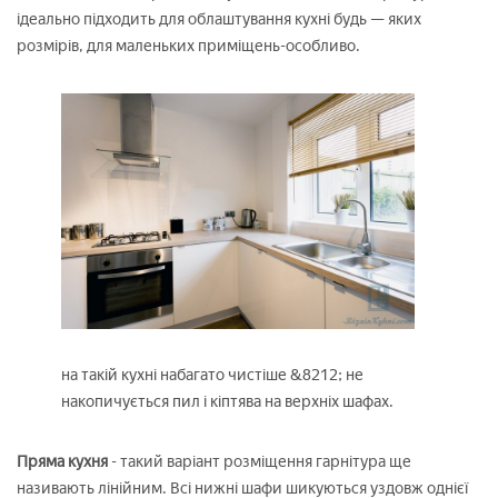
ідеально підходить для облаштування кухні будь — яких
розмірів, для маленьких приміщень-особливо.
на такій кухні набагато чистіше &8212; не
накопичується пил і кіптява на верхніх шафах.
Пряма кухня
- такий варіант розміщення гарнітура ще
називають лінійним. Всі нижні шафи шикуються уздовж однієї