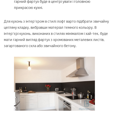
гарний фартух буде в центрі уваги і головною
прикрасою кухні.
Для кухонь з інтер'єром в стилі лофт варто підібрати звичайну
цегляну кладку, вибравши матеріал темного кольору. В
інтер'єрі кухонь, виконаних в стилях мінімалізм і хай-тек, буде
мати гарний вигляд фартух з хромованих металевих листів,
загартованого скла або звичайного бетону.