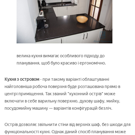
велика кухня вимагає особливого підходу до
планування, щоб було красиво і ергономічно.
Кухня з островом
- при такому варіанті облаштуванні
найголовніша робоча поверхня буде розташована прямо в
центрі приміщення. Так званий "кухонний острів" може
включати в себе варильну поверхню, духову шафу, мийку,
посудомийну машину — варіантів конфігурацій безліч.
Острів дозволяє звільнити стіни від верхніх шаф, без шкоди для
функціональності кухні. Однак даний спосіб планування може