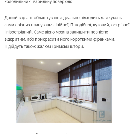
холодильник і варильну поверхню.
Даний варіант облаштування ідеально підходить для кухонь
самих різних планувань: лінійної, П-подібної, кутовий, острівної
і півострівний. Саме вікно можна залишити повністю
відкритим, або прикрасити його короткими фіранками.
Підійдуть також жалюзі і римські штори.