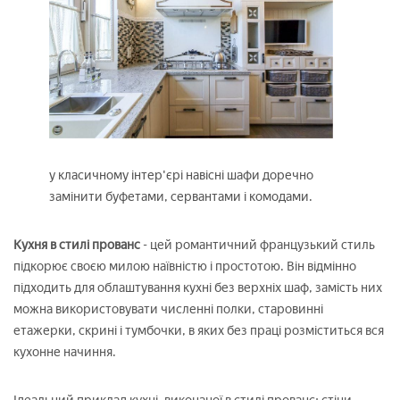
у класичному інтер'єрі навісні шафи доречно
замінити буфетами, сервантами і комодами.
Кухня в стилі прованс
- цей романтичний французький стиль
підкорює своєю милою наївністю і простотою. Він відмінно
підходить для облаштування кухні без верхніх шаф, замість них
можна використовувати численні полки, старовинні
етажерки, скрині і тумбочки, в яких без праці розміститься вся
кухонне начиння.