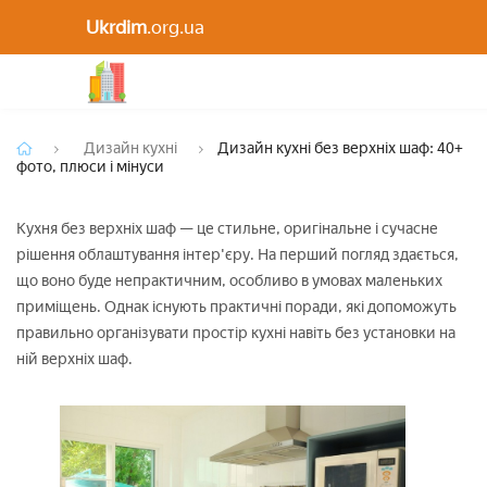
Дизайн кухні без верхніх шаф: 40+ фото, плюси 
Ukrdim
.org.ua
мінуси
Дизайн кухні
Дизайн кухні без верхніх шаф: 40+
фото, плюси і мінуси
Кухня без верхніх шаф — це стильне, оригінальне і сучасне
рішення облаштування інтер'єру. На перший погляд здається,
що воно буде непрактичним, особливо в умовах маленьких
приміщень. Однак існують практичні поради, які допоможуть
правильно організувати простір кухні навіть без установки на
ній верхніх шаф.