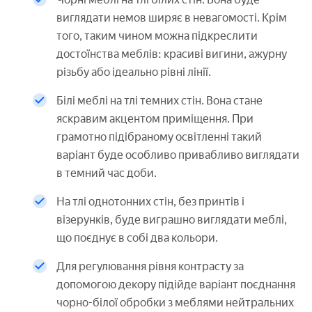
виглядати немов ширяє в невагомості. Крім
того, таким чином можна підкреслити
достоїнства меблів: красиві вигини, ажурну
різьбу або ідеально рівні лінії.
Білі меблі на тлі темних стін. Вона стане
яскравим акцентом приміщення. При
грамотно підібраному освітленні такий
варіант буде особливо привабливо виглядати
в темний час доби.
На тлі однотонних стін, без принтів і
візерунків, буде виграшно виглядати меблі,
що поєднує в собі два кольори.
Для регулювання рівня контрасту за
допомогою декору підійде варіант поєднання
чорно-білої обробки з меблями нейтральних