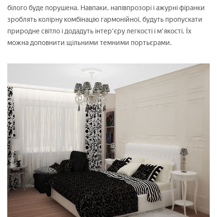
білого буде порушена. Навпаки, напівпрозорі і ажурні фіранки
зроблять колірну комбінацію гармонійної, будуть пропускати
природне світло і додадуть інтер'єру легкості і м'якості. Їх
можна доповнити щільними темними портьєрами.