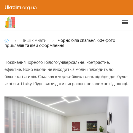
Чорно біла спальня: 60+ фото прикладів та ідей
Ukrdim
.org.ua
оформлення
Інші кімнати
Чорно біла спальня: 60+ фото
прикладів та ідей оформлення
Поєднання чорного і білого універсальне, контрастне,
ефектне. Воно ніколи не виходить з моди і підходить до
більшості стилів. Спальня в чорно-білих тонах підійде для будь-
якої статі і віку і буде виглядати виграшно, незалежно від площі.