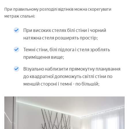
При правильному розподілі відтінків можна скорегувати
метраж спальні:
При високих стелях білі стіни і чорний
натяжна стеля розширять простір;
Темні стіни, білі підлога і стеля зроблять
приміщення вище;
Візуально наблизити прямокутну планування
до квадратної допоможуть світлі стіни по
меншій стороні і темні - по більшій;