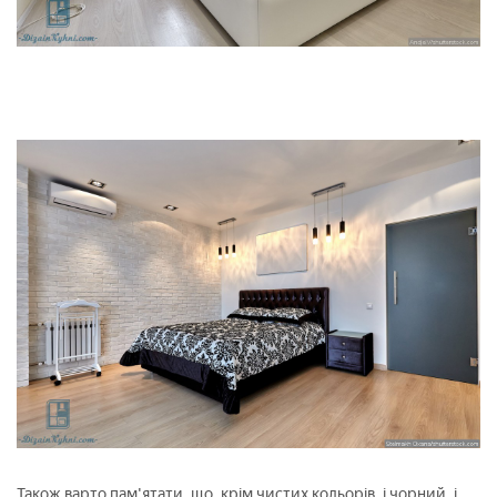
Також варто пам'ятати, що, крім чистих кольорів, і чорний, і