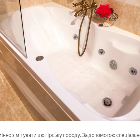
мінно зімітувати цю гірську породу. За допомогою спеціаль