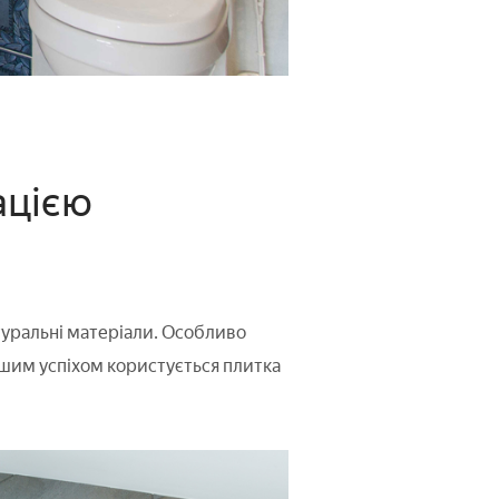
ацією
атуральні матеріали. Особливо
ншим успіхом користується плитка