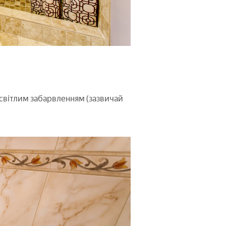
 світлим забарвленням (зазвичай