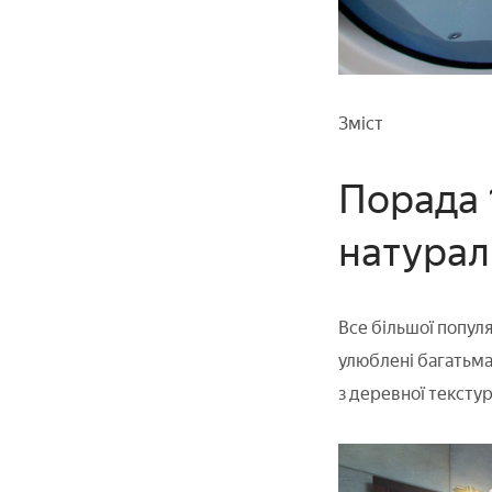
Зміст
Порада 
натурал
Все більшої популя
улюблені багатьма
з деревної текстур