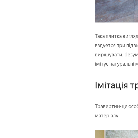
Така плитка вигля
вздуется при підви
вирішувати, безум
імітує натуральні 
Імітація 
Травертин-це особ
матеріалу.