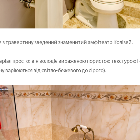
 з травертину зведений знаменитий амфітеатр Колізей.
еріал просто: він володіє вираженою пористою текстурою і
у варіюються від світло-бежевого до сірого).