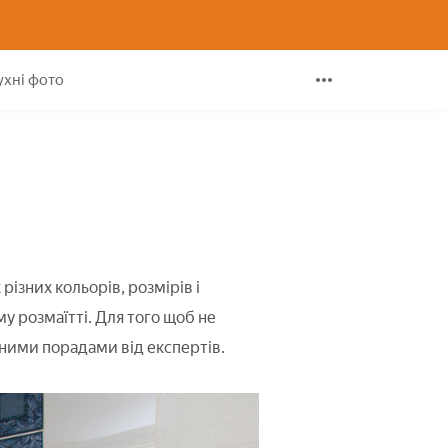
0+ фото
ухні фото
зних кольорів, розмірів і
у розмаїтті. Для того щоб не
пними порадами від експертів.