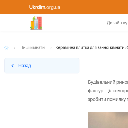
Ukrdim
.org.ua
Назад
Дизайн ку
Інші кімнати
Керамічна плитка для ванної кімнати:
Назад
Будівельний ринок
фактур. Цілком пр
зробити помилку п