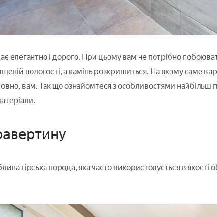
дає елегантно і дорого. При цьому вам не потрібно побоюва
щеній вологості, а камінь розкришиться. На якому саме вар
овно, вам. Так що ознайомтеся з особливостями найбільш п
матеріали.
травертину
лива гірська порода, яка часто використовується в якості