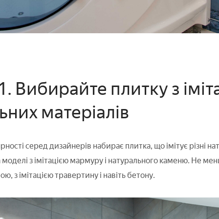
1. Вибирайте плитку з іміт
ьних матеріалів
рності серед дизайнерів набирає плитка, що імітує різні н
 моделі з імітацією мармуру і натурального каменю. Не ме
ою, з імітацією травертину і навіть бетону.