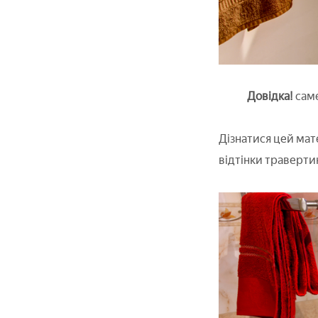
Довідка!
саме
Дізнатися цей мат
відтінки травертин