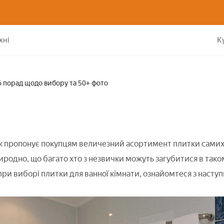
Керамічна плитка для ванної кімнати: 6 порад щодо вибору та 5
хні
К
 6 порад щодо вибору та 50+ фото
 пропонує покупцям величезний асортимент плитки самих рі
иродно, що багато хто з незвички можуть загубитися в таком
ри виборі плитки для ванної кімнати, ознайомтеся з насту