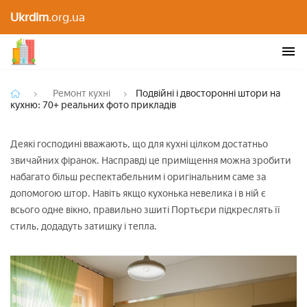
Подвійні і двосторонні штори на кухню: 70+
Ukrdim
.org.ua
реальних фото прикладів
Ремонт кухні
Подвійні і двосторонні штори на
кухню: 70+ реальних фото прикладів
Деякі господині вважають, що для кухні цілком достатньо
звичайних фіранок. Насправді це приміщення можна зробити
набагато більш респектабельним і оригінальним саме за
допомогою штор. Навіть якщо кухонька невелика і в ній є
всього одне вікно, правильно зшиті Портьєри підкреслять її
стиль, додадуть затишку і тепла.