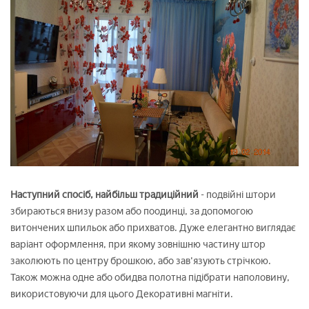
Наступний спосіб, найбільш традиційний
- подвійні штори
збираються внизу разом або поодинці, за допомогою
витончених шпильок або прихватов. Дуже елегантно виглядає
варіант оформлення, при якому зовнішню частину штор
заколюють по центру брошкою, або зав'язують стрічкою.
Також можна одне або обидва полотна підібрати наполовину,
використовуючи для цього Декоративні магніти.