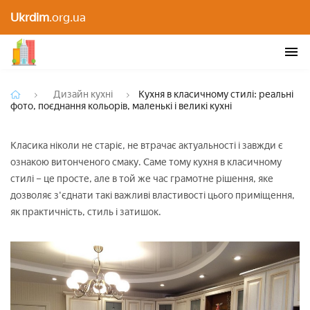
Кухня в класичному стилі: реальні фото,
Ukrdim
.org.ua
поєднання кольорів, маленькі і великі кухні
Дизайн кухні
Кухня в класичному стилі: реальні
фото, поєднання кольорів, маленькі і великі кухні
Класика ніколи не старіє, не втрачає актуальності і завжди є
ознакою витонченого смаку. Саме тому кухня в класичному
стилі – це просте, але в той же час грамотне рішення, яке
дозволяє з'єднати такі важливі властивості цього приміщення,
як практичність, стиль і затишок.