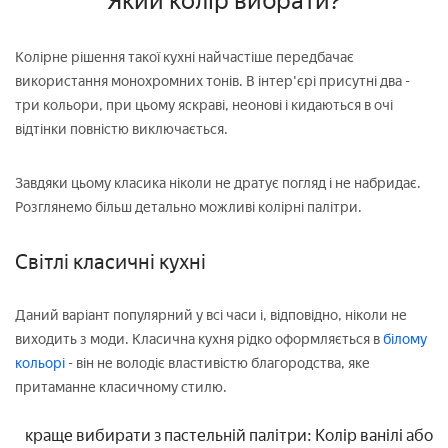
Який колір вибрати?
Колірне рішення такої кухні найчастіше передбачає
використання монохромних тонів. В інтер'єрі присутні два -
три кольори, при цьому яскраві, неонові і кидаються в очі
відтінки повністю виключається.
Завдяки цьому класика ніколи не дратує погляд і не набридає.
Розглянемо більш детально можливі колірні палітри.
Світлі класичні кухні
Даний варіант популярний у всі часи і, відповідно, ніколи не
виходить з моди. Класична кухня рідко оформляється в
білому
кольорі
- він не володіє властивістю благородства, яке
притаманне класичному стилю.
краще вибирати з пастельній палітри: Колір ванілі або