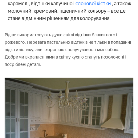
карамелі, відтінки капучино і
слонової кістки
, а також
молочний, кремовий, пшеничний кольору – все це
стане відмінним рішенням для колорування.
Рідше використовують дуже світлі відтінки блакитного і
рожевого. Перевага пастельних відтінків не тільки в попаданні
під стилістику, але і хорошою сполучуваності між собою.
Добрими вкрапленнями в світлу кухню стануть позолочені і
посріблені деталі.