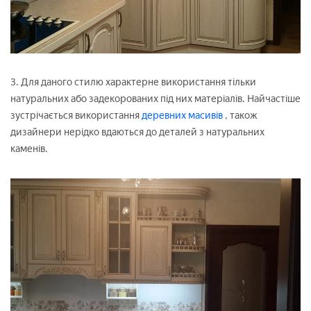
3. Для даного стилю характерне використання тільки
натуральних або задекорованих під них матеріалів. Найчастіше
зустрічається використання
деревних масивів
, також
дизайнери нерідко вдаються до деталей з натуральних
каменів.