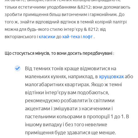
тільки естетичними уподобаннями &8212; вони допомагають
зробити приміщення більш витонченим і гармонійним. До
того ж, знайти відповідний відтінок в темній колірній палітрі
можна для будь-якого стилю інтер'єру & 8212; від
вікторіанського і
класики
до
хай-тека
і
лофт
.
Що стосується мінусів, то вони досить передбачувані
:
Від темних тонів краще відмовитися на
маленьких кухнях, наприклад, в
хрущовках
або
малогабаритних квартирах. Якщо ж темні
відтінки інтер'єру вам подобаються,
рекомендуємо розбавляти їх світлими
акцентами і змішувати з насиченими і
пастельними кольорами в пропорції 1 до 1. В
іншому випадку і без того невелике
приміщення буде здаватися ще менше.