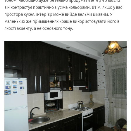
тоном, необхідно дуже ретельно продумати інтер'єр &8212;
він контрастує практично з усіма кольорами. Втім, якщо у вас
простора кухня, інтер'єр може вийде вельми цікавим. У
маленьких же приміщеннях краще використовувати його в
якості акценту, а не основного тону.