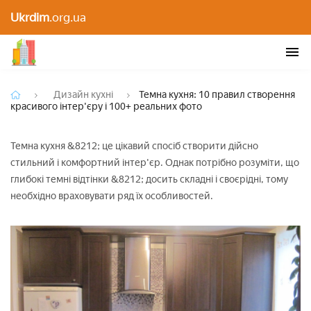
Темна кухня: 10 правил створення красивого
Ukrdim
.org.ua
інтер'єру і 100+ реальних фото
Дизайн кухні
Темна кухня: 10 правил створення
красивого інтер'єру і 100+ реальних фото
Темна кухня &8212; це цікавий спосіб створити дійсно
стильний і комфортний інтер'єр. Однак потрібно розуміти, що
глибокі темні відтінки &8212; досить складні і своєрідні, тому
необхідно враховувати ряд їх особливостей.