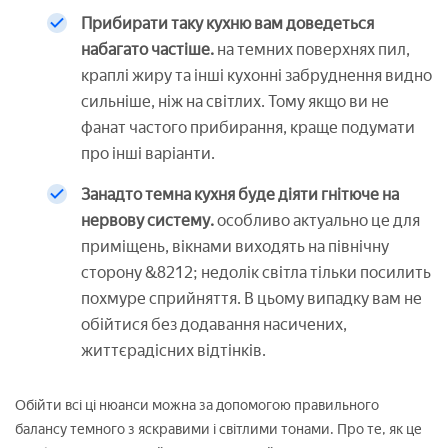
Прибирати таку кухню вам доведеться
набагато частіше.
на темних поверхнях пил,
краплі жиру та інші кухонні забруднення видно
сильніше, ніж на світлих. Тому якщо ви не
фанат частого прибирання, краще подумати
про інші варіанти.
Занадто темна кухня буде діяти гнітюче на
нервову систему.
особливо актуально це для
приміщень, вікнами виходять на північну
сторону &8212; недолік світла тільки посилить
похмуре сприйняття. В цьому випадку вам не
обійтися без додавання насичених,
життєрадісних відтінків.
Обійти всі ці нюанси можна за допомогою правильного
балансу темного з яскравими і світлими тонами. Про те, як це