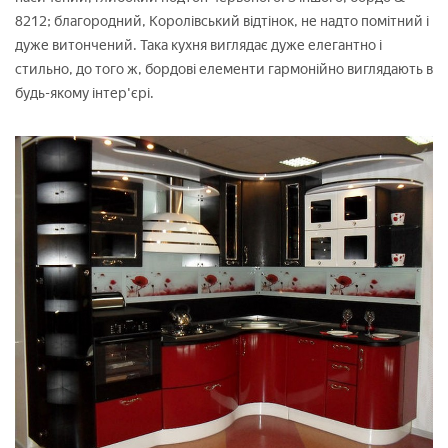
8212; благородний, Королівський відтінок, не надто помітний і
дуже витончений. Така кухня виглядає дуже елегантно і
стильно, до того ж, бордові елементи гармонійно виглядають в
будь-якому інтер'єрі.