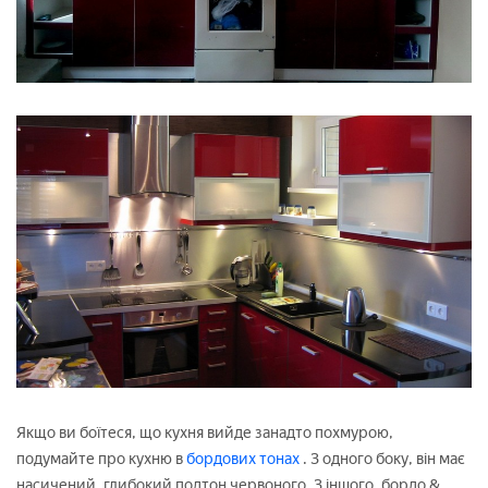
Якщо ви боїтеся, що кухня вийде занадто похмурою,
подумайте про кухню в
бордових тонах
. З одного боку, він має
насичений, глибокий подтон червоного. З іншого, бордо &