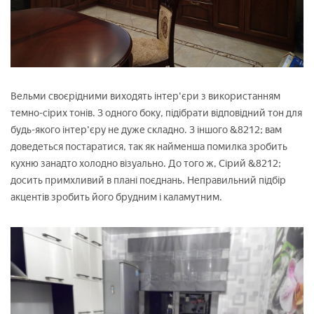
Вельми своєрідними виходять інтер'єри з використанням
темно-сірих тонів. З одного боку, підібрати відповідний тон для
будь-якого інтер'єру не дуже складно. З іншого &8212; вам
доведеться постаратися, так як найменша помилка зробить
кухню занадто холодно візуально. До того ж, Сірий &8212;
досить примхливий в плані поєднань. Неправильний підбір
акцентів зробить його брудним і каламутним.