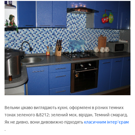
Вельми цікаво виглядають кухні, оформлені в різних темних
тонах зеленого &8212; зелений мох, вірідан, Темний смарагд.
Як не дивно, вони дивовижно підходять
класичним інтер'єрам
.