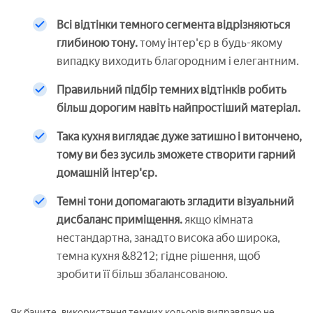
Всі відтінки темного сегмента відрізняються
глибиною тону.
тому інтер'єр в будь-якому
випадку виходить благородним і елегантним.
Правильний підбір темних відтінків робить
більш дорогим навіть найпростіший матеріал.
Така кухня виглядає дуже затишно і витончено,
тому ви без зусиль зможете створити гарний
домашній інтер'єр.
Темні тони допомагають згладити візуальний
дисбаланс приміщення.
якщо кімната
нестандартна, занадто висока або широка,
темна кухня &8212; гідне рішення, щоб
зробити її більш збалансованою.
Як бачите, використання темних кольорів виправдано не